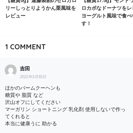
【糖質0g】遠藤製餡のゼロカロ
【糖質17.5g】モント
リーしっとりようかん栗風味を
ロカボなドーナツをレ
レビュー
ヨーグルト風味で食べ
す！
1
COMMENT
吉田
2022年3月30日
ほかのバームクーヘンも
糖質や 脂質 など
沢山オフにしてください
マーガリン ショートニング 乳化剤 使用しないで作っ
てくれると
本当に健康うに 助かる