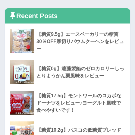
Recent Posts
【糖質9.5g】エースベーカリーの糖質
30％OFF厚切りバウムクーヘンをレビュ
ー
【糖質0g】遠藤製餡のゼロカロリーしっ
とりようかん栗風味をレビュー
【糖質17.5g】モントワールのロカボな
ドーナツをレビュー♪ヨーグルト風味で
食べやすいです！
【糖質10.2g】パスコの低糖質ブレッド